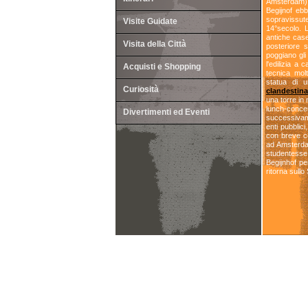
Amsterdam), l
Begijnof eb
sopravissute
Visite Guidate
14°secolo. L
antiche case
Visita della Città
posteriore 
poggiano gli 
l'edilizia a
Acquisti e Shopping
tecnica mol
statua di 
Curiosità
clandestina
una torre in
lunch-conc
Divertimenti ed Eventi
successivamen
enti pubblic
con breve co
ad Amsterda
studentesse,
Begijnhof per
ritorna sullo