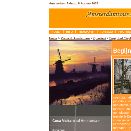
Amsterdam
Sabato, 8 Agosto 2026
|
|
|
|
HOME
INFO
TRASPORTI
TURISMO
PHOTOG
Home
>
Visita di Amsterdam
>
Quartieri
>
Begijnhof (Beg
Begijn
costruita ne
periodo è s
una chiesa p
facciata de
complesso, o
tramite la 
immagini sim
Cosa Visitare ad Amsterdam
ricordavano
meritano 
Itinerari