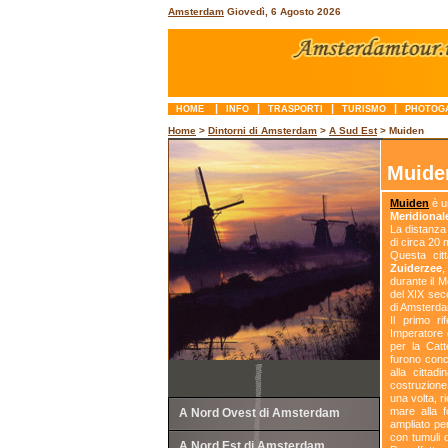
Amsterdam
Giovedì, 6 Agosto 2026
|
|
|
|
HOME
INFO
TRASPORTI
TURISMO
PHOTOG
Home
>
Dintorni di Amsterdam
>
A Sud Est
> Muiden
Muide
Muiden
è u
Meridional
La distanz
di circa 20 m
Questa citt
Zuiderzee
,
durante il M
del XIX sec
di Amsterd
Il primo r
Imperatore 
per la Cat
furono conce
alla cittad
costruzione
una volta, ri
mare alla f
A Nord Ovest di Amsterdam
ampliato per
con tumuli d
A Nord Est di Amsterdam