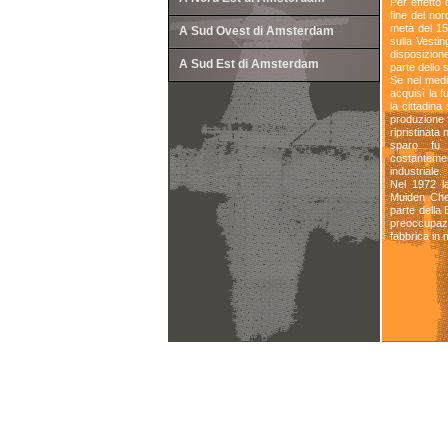
Per effetto 
fine del no
metà del 15
A Sud Ovest di Amsterdam
sulla Vestin
disposizione
A Sud Est di Amsterdam
parte dello 
Se nel medi
acquisì la f
la cittadina
produzione 
ripristinata
sparo fu
costanteme
industriale.
Nel 1972 l
Muiden Chem
parte della
preoccupaz
fabbrica in