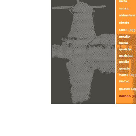
metà
senza
abbastanz
niente
tanto (agg
meglio
meno
qualche
qualsiasi
quello
questo
vuoto (ag
nuovo
guasto (a
italiano (a