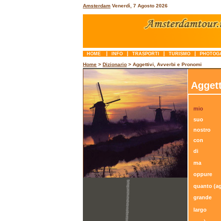
Amsterdam
Venerdì, 7 Agosto 2026
|
|
|
|
HOME
INFO
TRASPORTI
TURISMO
PHOTOG
Home
>
Dizionario
> Aggettivi, Avverbi e Pronomi
Aggett
mio
suo
nostro
con
di
ma
oppure
quanto (a
grande
largo